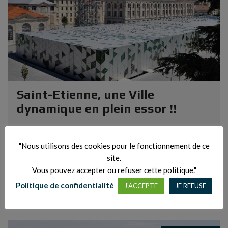
Saint-Etienne, une Ville
dynamique en plein essor !!
Depuis plusieurs mois, la Ville de Saint-Etienne est en
plein essor, de nombreux projets voient le jour, toujours
"Nous utilisons des cookies pour le fonctionnement de ce
dans une logique de dynamisation de la Ville, avec entre
site.
autres, le nouveau centre commercial « Steel » dans...
Vous pouvez accepter ou refuser cette politique."
Politique de confidentialité
J'ACCEPTE
JE REFUSE
LIRE LA SUITE...