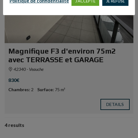
Politique de confidentialité
J'ACCEPTE
JE REFUSE
Magnifique F3 d'environ 75m2
avec TERRASSE et GARAGE
42340 - Veauche
830€
Chambres:
2
Surface:
75 m²
DETAILS
4 results