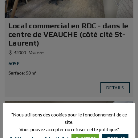
Local commercial en RDC - dans le
centre de VEAUCHE (côté cité St-
Laurent)
42000 - Veauche
605€
Surface:
50 m²
DETAILS
LOCATION
"Nous utilisons des cookies pour le fonctionnement de ce
site.
Vous pouvez accepter ou refuser cette politique."