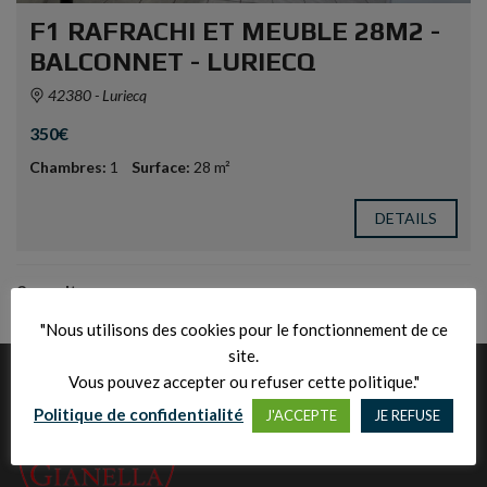
F1 RAFRACHI ET MEUBLE 28M2 -
BALCONNET - LURIECQ
42380 - Luriecq
350€
Chambres:
1
Surface:
28 m²
DETAILS
2 results
"Nous utilisons des cookies pour le fonctionnement de ce
site.
Vous pouvez accepter ou refuser cette politique."
Politique de confidentialité
J'ACCEPTE
JE REFUSE